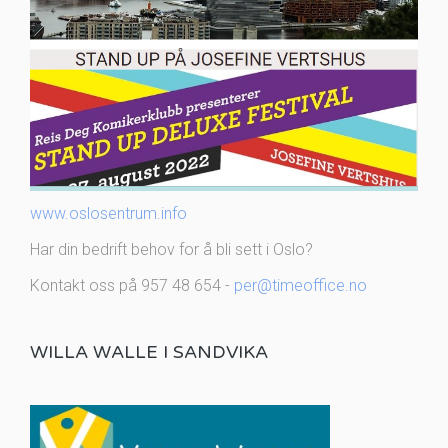
www.oslosentrum.info
Har din bedrift behov for å bli sett i Oslo?
Kontakt oss på 957 48 654 -
per@timeoffice.no
WILLA WALLE I SANDVIKA