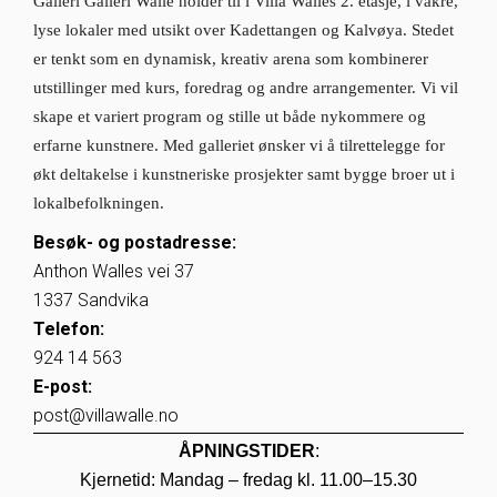
Galleri Galleri Walle holder til i Villa Walles 2. etasje, i vakre,
lyse lokaler med utsikt over Kadettangen og Kalvøya. Stedet
er tenkt som en dynamisk, kreativ arena som kombinerer
utstillinger med kurs, foredrag og andre arrangementer. Vi vil
skape et variert program og stille ut både nykommere og
erfarne kunstnere. Med galleriet ønsker vi å tilrettelegge for
økt deltakelse i kunstneriske prosjekter samt bygge broer ut i
lokalbefolkningen.
Besøk- og postadresse:
Anthon Walles vei 37
1337 Sandvika
Telefon:
924 14 563
E-post:
post@villawalle.no
ÅPNINGSTIDER
:
Kjernetid: Mandag – fredag kl. 11.00–15.30