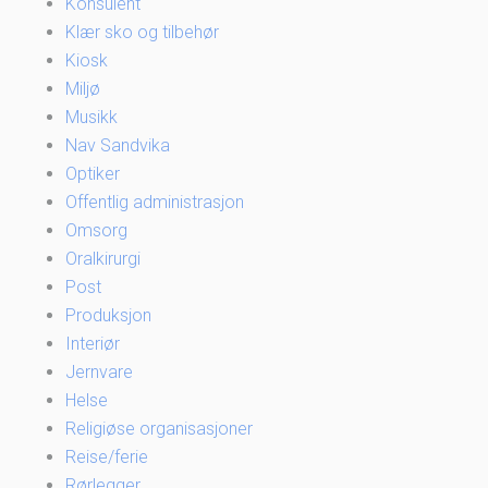
Konsulent
Klær sko og tilbehør
Kiosk
Miljø
Musikk
Nav Sandvika
Optiker
Offentlig administrasjon
Omsorg
Oralkirurgi
Post
Produksjon
Interiør
Jernvare
Helse
Religiøse organisasjoner
Reise/ferie
Rørlegger