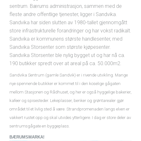
sentrum. Bærums administrasjon, sammen med de
fleste andre offentlige tjenester, ligger i Sandvika.
Sandvika har siden slutten av 1980-tallet gjennomgått
store infrastrukturelle forandringer og har vokst radikalt.
Sandvika er kommunens største handlesenter, med
Sandvika Storsenter som største kjøpesenter.
Sandvika Storsenter ble nylig bygget ut og har nå ca.
190 butikker spredt over at areal på ca. 50.000m2.
Sandvika Sentrum (gamle Sandvik) er i rivende utvikling. Mange
nye spennende butikker er kommet til i den koselige gågaten
mellom Stasjonen og Rådhuset, og her er også hyggelige bakerier,
kafeer og spisesteder. Lekeplasser, benker og grøntarealer gjør
området til et livlig sted å være. Strandpromenaden langs elven er
vakkert rustet opp og skal utvides ytterligere. I dag er store deler av
sentrumsgågate en byggeplass.
BÆRUMSMARKA!