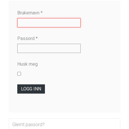
Brukernavn
*
Passord
*
Husk meg
LOGG INN
Glemt passord?