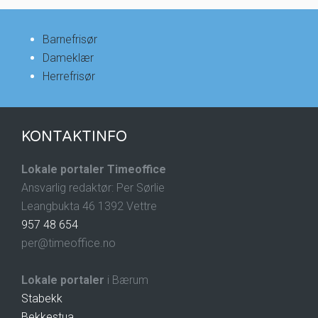
Barnefrisør
Dameklær
Herrefrisør
KONTAKTINFO
Lokale portaler Timeoffice
Ansvarlig redaktør: Per Sørlie
Leangbukta 46 1392 Vettre
957 48 654
per@timeoffice.no
Lokale portaler
i Bærum
Stabekk
Bekkestua