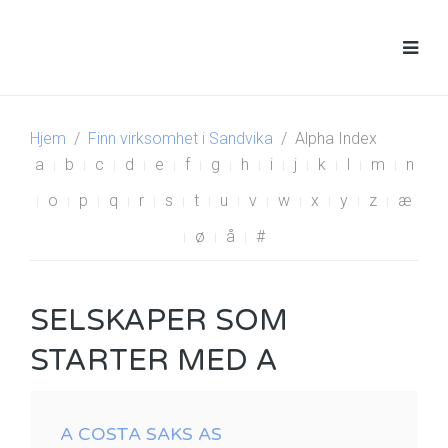
Hjem
Finn virksomhet i Sandvika
Alpha Index
a
b
c
d
e
f
g
h
i
j
k
l
m
n
o
p
q
r
s
t
u
v
w
x
y
z
æ
ø
å
#
SELSKAPER SOM
STARTER MED A
A COSTA SAKS AS