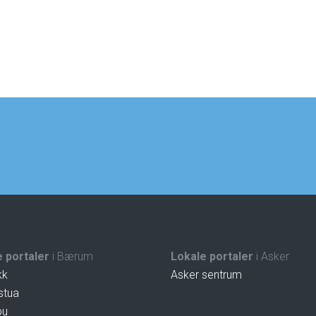
 portaler
i Bærum
Lokale portaler
i Asker
kk
Asker sentrum
stua
bu