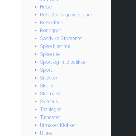
Helse
Religiøse organisasjoner
Reise/ferie
Rørlegger
Sandvika Storsenter
Spise hjemme
Spise ute
Sport og fritid butikker
Sport
Snekker
Skoler
Skomaker
Sykehus
Tannleger
Tjenester
Urmaker/Klokker
Utleie