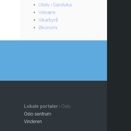
Uteliv i Sandvika
Velvære
Vikarbyrå
Økonomi
Lokale portaler
i Oslo
Oslo sentrum
Vinderen