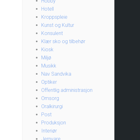
Hobby
Hotell
Kroppspleie
Kunst og Kultur
Konsulent
Klær sko og tilbehør
Kiosk
Miljø
Musikk
Nav Sandvika
Optiker
Offentlig administrasjon
Omsorg
Oralkirurgi
Post
Produksjon
Interiør
Jernvare