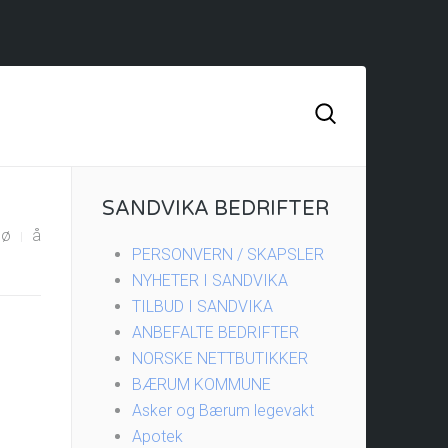
SANDVIKA BEDRIFTER
ø
å
PERSONVERN / SKAPSLER
NYHETER I SANDVIKA
TILBUD I SANDVIKA
ANBEFALTE BEDRIFTER
NORSKE NETTBUTIKKER
BÆRUM KOMMUNE
Asker og Bærum legevakt
Apotek