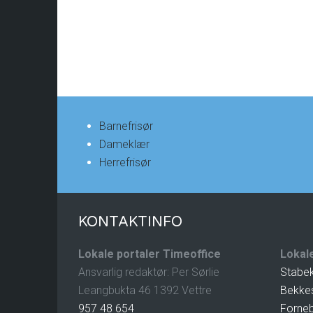
Barnefrisør
Dameklær
Herrefrisør
KONTAKTINFO
Lokale portaler Timeoffice
Lokale
Ansvarlig redaktør: Per Sørlie
Stabe
Leangbukta 46 1392 Vettre
Bekke
957 48 654
Forne