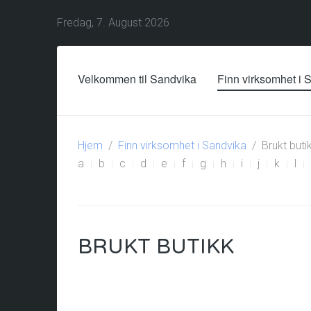
Fredag, 7. August 2026
Velkommen til Sandvika
Finn virksomhet i 
Hjem
Finn virksomhet i Sandvika
Brukt buti
a
b
c
d
e
f
g
h
i
j
k
l
BRUKT BUTIKK