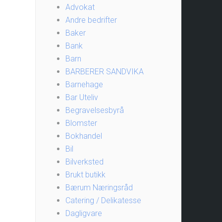
Advokat
Andre bedrifter
Baker
Bank
Barn
BARBERER SANDVIKA
Barnehage
Bar Uteliv
Begravelsesbyrå
Blomster
Bokhandel
Bil
Bilverksted
Brukt butikk
Bærum Næringsråd
Catering / Delikatesse
Dagligvare