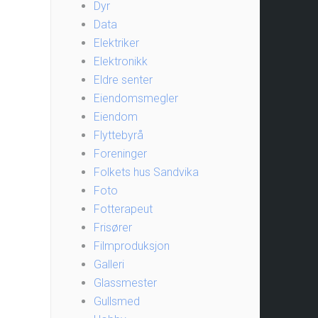
Dyr
Data
Elektriker
Elektronikk
Eldre senter
Eiendomsmegler
Eiendom
Flyttebyrå
Foreninger
Folkets hus Sandvika
Foto
Fotterapeut
Frisører
Filmproduksjon
Galleri
Glassmester
Gullsmed