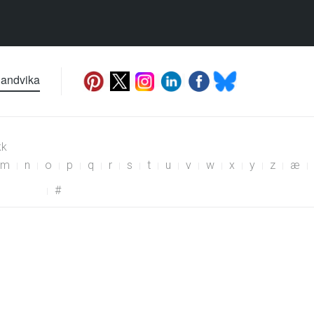
Sandvika
kk
m
n
o
p
q
r
s
t
u
v
w
x
y
z
æ
#