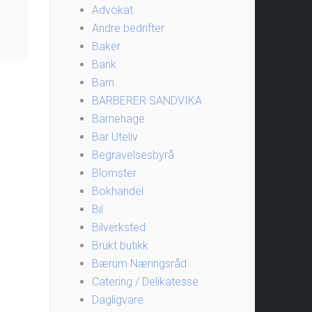
Advokat
Andre bedrifter
Baker
Bank
Barn
BARBERER SANDVIKA
Barnehage
Bar Uteliv
Begravelsesbyrå
Blomster
Bokhandel
Bil
Bilverksted
Brukt butikk
Bærum Næringsråd
Catering / Delikatesse
Dagligvare