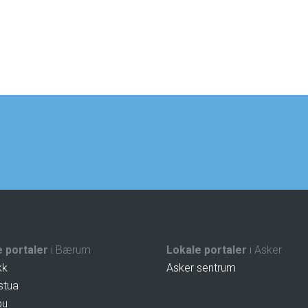
 portaler
i Bærum
Lokale portaler
i Asker
kk
Asker sentrum
stua
bu