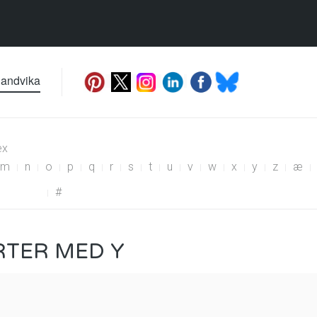
Sandvika
ex
m
n
o
p
q
r
s
t
u
v
w
x
y
z
æ
#
RTER MED Y