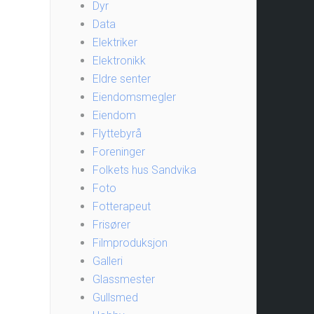
Dyr
Data
Elektriker
Elektronikk
Eldre senter
Eiendomsmegler
Eiendom
Flyttebyrå
Foreninger
Folkets hus Sandvika
Foto
Fotterapeut
Frisører
Filmproduksjon
Galleri
Glassmester
Gullsmed