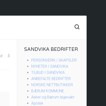
SANDVIKA BEDRIFTER
ø
å
PERSONVERN / SKAPSLER
NYHETER I SANDVIKA
TILBUD I SANDVIKA
ANBEFALTE BEDRIFTER
NORSKE NETTBUTIKKER
BÆRUM KOMMUNE
Asker og Bærum legevakt
Apotek