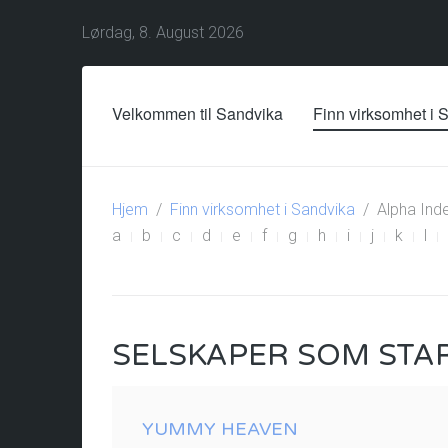
Lørdag, 8. August 2026
Velkommen til Sandvika
Finn virksomhet i 
Hjem
Finn virksomhet i Sandvika
Alpha Ind
a
b
c
d
e
f
g
h
i
j
k
l
SELSKAPER SOM STA
YUMMY HEAVEN