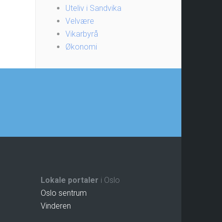
Uteliv i Sandvika
Velvære
Vikarbyrå
Økonomi
Lokale portaler
i Oslo
Oslo sentrum
Vinderen