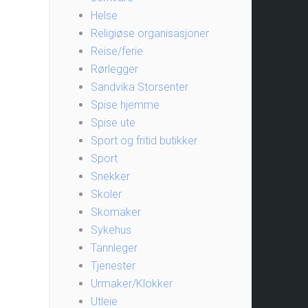
Helse
Religiøse organisasjoner
Reise/ferie
Rørlegger
Sandvika Storsenter
Spise hjemme
Spise ute
Sport og fritid butikker
Sport
Snekker
Skoler
Skomaker
Sykehus
Tannleger
Tjenester
Urmaker/Klokker
Utleie