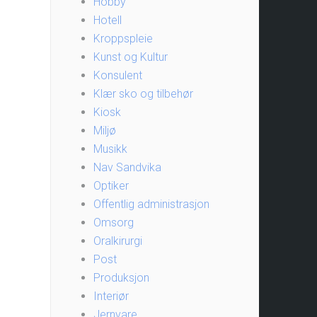
Hobby
Hotell
Kroppspleie
Kunst og Kultur
Konsulent
Klær sko og tilbehør
Kiosk
Miljø
Musikk
Nav Sandvika
Optiker
Offentlig administrasjon
Omsorg
Oralkirurgi
Post
Produksjon
Interiør
Jernvare