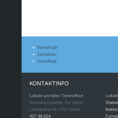
Barnefrisør
Dameklær
Herrefrisør
KONTAKTINFO
Lokale portaler Timeoffice
Lokale
Ansvarlig redaktør: Per Sørlie
Stabe
Leangbukta 46 1392 Vettre
Bekke
957 48 654
Forne