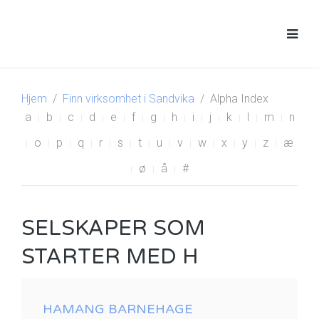
Hjem
Finn virksomhet i Sandvika
Alpha Index
a
b
c
d
e
f
g
h
i
j
k
l
m
n
o
p
q
r
s
t
u
v
w
x
y
z
æ
ø
å
#
SELSKAPER SOM
STARTER MED H
HAMANG BARNEHAGE