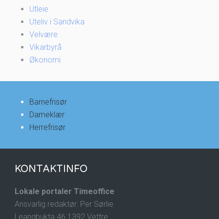
Utleie
Uteliv i Sandvika
Velvære
Vikarbyrå
Økonomi
Barnefrisør
Dameklær
Herrefrisør
KONTAKTINFO
Lokale portaler Timeoffice
Ansvarlig redaktør: Per Sørlie
Leangbukta 46 1392 Vettre