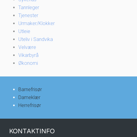
Tannleger
Tjenester
Urmaker/Klokker
Utleie
Uteliv i Sandvika
Velvære
Vikarbyrå
Økonomi
Barnefrisør
Dameklær
Herrefrisør
KONTAKTINFO