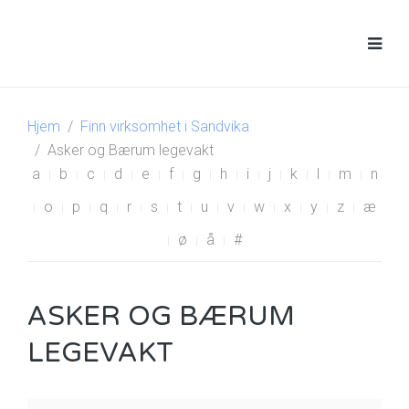
Hjem
Finn virksomhet i Sandvika
Asker og Bærum legevakt
a
b
c
d
e
f
g
h
i
j
k
l
m
n
o
p
q
r
s
t
u
v
w
x
y
z
æ
ø
å
#
ASKER OG BÆRUM
LEGEVAKT