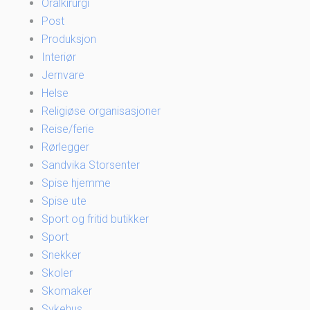
Oralkirurgi
Post
Produksjon
Interiør
Jernvare
Helse
Religiøse organisasjoner
Reise/ferie
Rørlegger
Sandvika Storsenter
Spise hjemme
Spise ute
Sport og fritid butikker
Sport
Snekker
Skoler
Skomaker
Sykehus