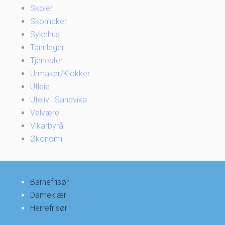
Skoler
Skomaker
Sykehus
Tannleger
Tjenester
Urmaker/Klokker
Utleie
Uteliv i Sandvika
Velvære
Vikarbyrå
Økonomi
Barnefrisør
Dameklær
Herrefrisør