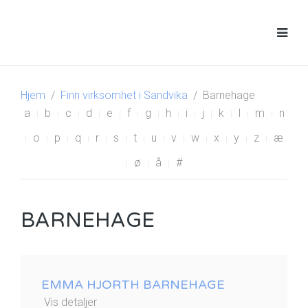
Hjem
Finn virksomhet i Sandvika
Barnehage
a
b
c
d
e
f
g
h
i
j
k
l
m
n
o
p
q
r
s
t
u
v
w
x
y
z
æ
ø
å
#
BARNEHAGE
EMMA HJORTH BARNEHAGE
Vis detaljer