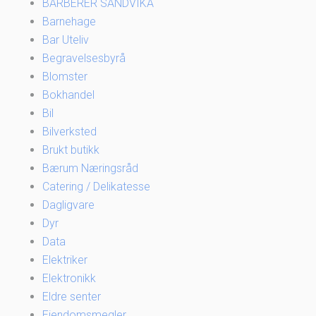
BARBERER SANDVIKA
Barnehage
Bar Uteliv
Begravelsesbyrå
Blomster
Bokhandel
Bil
Bilverksted
Brukt butikk
Bærum Næringsråd
Catering / Delikatesse
Dagligvare
Dyr
Data
Elektriker
Elektronikk
Eldre senter
Eiendomsmegler