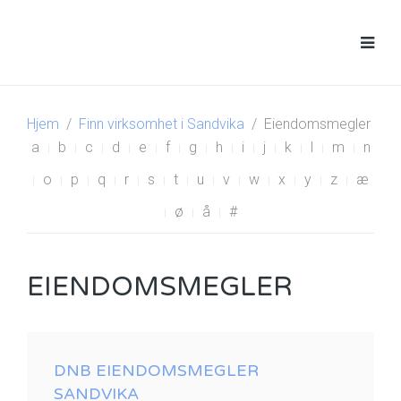
Hjem
Finn virksomhet i Sandvika
Eiendomsmegler
a
b
c
d
e
f
g
h
i
j
k
l
m
n
o
p
q
r
s
t
u
v
w
x
y
z
æ
ø
å
#
EIENDOMSMEGLER
DNB EIENDOMSMEGLER
SANDVIKA