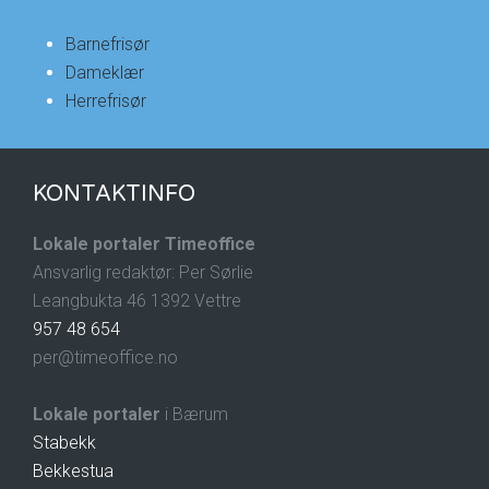
Barnefrisør
Dameklær
Herrefrisør
KONTAKTINFO
Lokale portaler Timeoffice
Ansvarlig redaktør: Per Sørlie
Leangbukta 46 1392 Vettre
957 48 654
per@timeoffice.no
Lokale portaler
i Bærum
Stabekk
Bekkestua