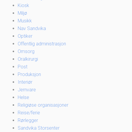
Kiosk
Miljø
Musikk
Nav Sandvika
Optiker
Offentlig administrasjon
Omsorg
Oralkirurgi
Post
Produksjon
Interiør
Jernvare
Helse
Religiøse organisasjoner
Reise/ferie
Rørlegger
Sandvika Storsenter